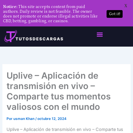
X
Notice:
This site accepts content from paid
authors. Daily review is not feasible. The owner
Got it!
does not promote or endorse illegal activities like
CBD, betting, gambling, or casinos.
Ir
al
contenido
Uplive – Aplicación de
transmisión en vivo –
Comparte tus momentos
valiosos con el mundo
Por
usman Khan
/
octubre 12, 2024
Uplive – Aplicación de transmisión en vivo – Comparte tus