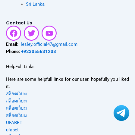
Sri Lanka
Contact Us
F
T
Y
a
w
o
c
i
u
Email:
lesley.official47@gmail.com
e
t
t
Phone:
+923055631208
b
t
u
o
e
b
HelpFull Links
o
r
e
Here are some helpfull links for our user. hopefully you liked
k
it.
สล็อตเว็บฆ
สล็อตเว็บฆ
สล็อตเว็บฆ
สล็อตเว็บฆ
UFABET
ufabet