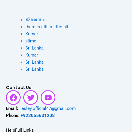
สล็อตเว็บฆ
there is still a little bit
Kumar
slime
Sri Lanka
Kumar
Sri Lanka
Sri Lanka
Contact Us
F
T
Y
a
w
o
c
i
u
Email:
lesley.official47@gmail.com
e
t
t
Phone:
+923055631208
b
t
u
o
e
b
HelpFull Links