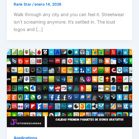
Rank Star
/
enero 14, 2026
Walk through any city and you can feel it. Streetwear
isn’t screaming anymore. It’s settled in. The loud
logos and […]
Applications