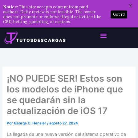
X
Notice:
This site accepts content from paid
authors. Daily review is not feasible. The owner
Got it!
does not promote or endorse illegal activities like
CBD, betting, gambling, or casinos.
Ir
al
contenido
¡NO PUEDE SER! Estos son
los modelos de iPhone que
se quedarán sin la
actualización de iOS 17
Por
George C. Hensler
/
agosto 27, 2024
La llegada de una nueva versión del sistema operativo de