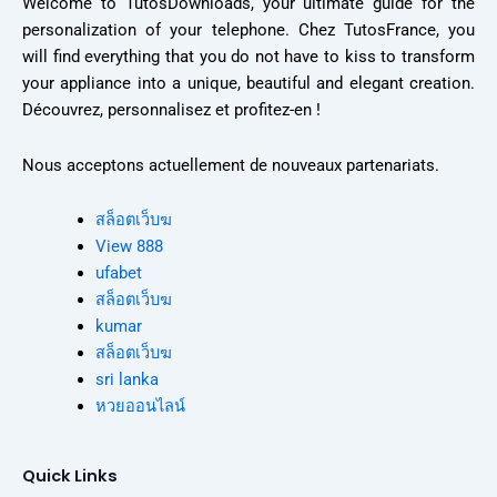
Welcome to TutosDownloads, your ultimate guide for the
personalization of your telephone. Chez TutosFrance, you
will find everything that you do not have to kiss to transform
your appliance into a unique, beautiful and elegant creation.
Découvrez, personnalisez et profitez-en !
Nous acceptons actuellement de nouveaux partenariats.
สล็อตเว็บฆ
View 888
ufabet
สล็อตเว็บฆ
kumar
สล็อตเว็บฆ
sri lanka
หวยออนไลน์
Quick Links