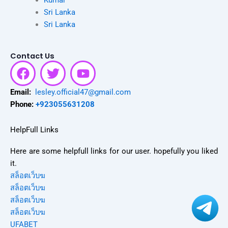
Sri Lanka
Sri Lanka
Contact Us
F
T
Y
a
w
o
c
i
u
Email:
lesley.official47@gmail.com
e
t
t
Phone:
+923055631208
b
t
u
o
e
b
HelpFull Links
o
r
e
Here are some helpfull links for our user. hopefully you liked
k
it.
สล็อตเว็บฆ
สล็อตเว็บฆ
สล็อตเว็บฆ
สล็อตเว็บฆ
UFABET