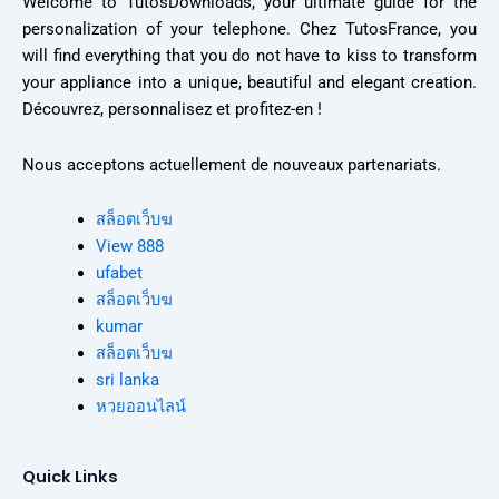
Welcome to TutosDownloads, your ultimate guide for the
personalization of your telephone. Chez TutosFrance, you
will find everything that you do not have to kiss to transform
your appliance into a unique, beautiful and elegant creation.
Découvrez, personnalisez et profitez-en !
Nous acceptons actuellement de nouveaux partenariats.
สล็อตเว็บฆ
View 888
ufabet
สล็อตเว็บฆ
kumar
สล็อตเว็บฆ
sri lanka
หวยออนไลน์
Quick Links