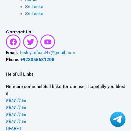
Sri Lanka
Sri Lanka
Contact Us
F
T
Y
a
w
o
c
i
u
Email:
lesley.official47@gmail.com
e
t
t
Phone:
+923055631208
b
t
u
o
e
b
HelpFull Links
o
r
e
Here are some helpfull links for our user. hopefully you liked
k
it.
สล็อตเว็บฆ
สล็อตเว็บฆ
สล็อตเว็บฆ
สล็อตเว็บฆ
UFABET