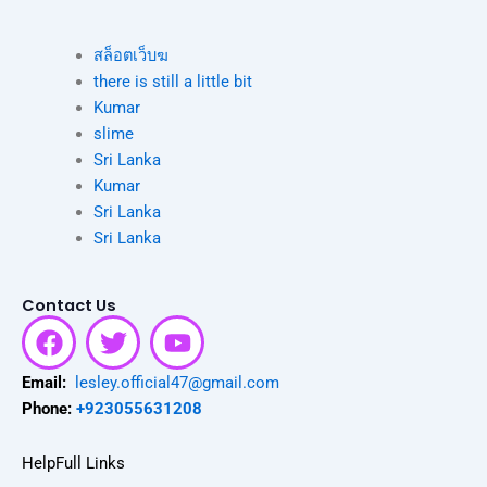
สล็อตเว็บฆ
there is still a little bit
Kumar
slime
Sri Lanka
Kumar
Sri Lanka
Sri Lanka
Contact Us
F
T
Y
a
w
o
c
i
u
Email:
lesley.official47@gmail.com
e
t
t
Phone:
+923055631208
b
t
u
o
e
b
HelpFull Links