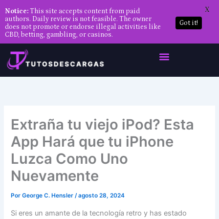
X
Notice:
This site accepts content from paid
authors. Daily review is not feasible. The owner
Got it!
does not promote or endorse illegal activities like
CBD, betting, gambling, or casinos.
Ir
al
contenido
Extraña tu viejo iPod? Esta
App Hará que tu iPhone
Luzca Como Uno
Nuevamente
Por
George C. Hensler
/
agosto 28, 2024
Si eres un amante de la tecnología retro y has estado