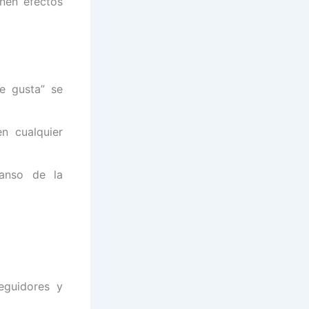
nen efectos
me gusta” se
n cualquier
anso de la
seguidores y