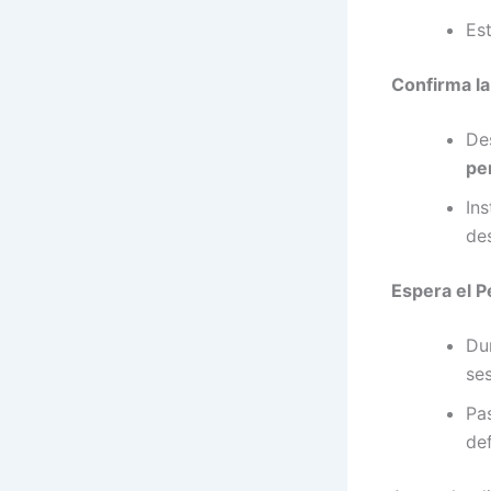
Es
Confirma la
De
pe
In
de
Espera el P
Du
ses
Pa
def