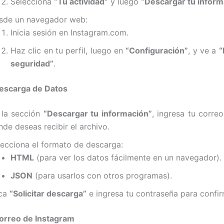
Selecciona
“Tu actividad”
y luego
“Descargar tu inform
sde un navegador web:
Inicia sesión en Instagram.com.
Haz clic en tu perfil, luego en
“Configuración”
, y ve a
“
seguridad”
.
 Descarga de Datos
 la sección
“Descargar tu información”
, ingresa tu correo
de deseas recibir el archivo.
lecciona el formato de descarga:
HTML
(para ver los datos fácilmente en un navegador).
JSON
(para usarlos con otros programas).
ca
“Solicitar descarga”
e ingresa tu contraseña para confir
Correo de Instagram