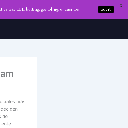
X
ties like CBD, betting, gambling, or casinos.
Got it!
ram
sociales más
 deciden
s de
mente