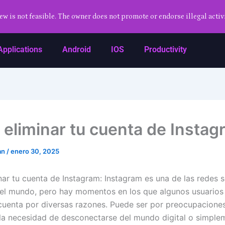
ew is not feasible. The owner does not promote or endorse illegal activi
Applications
Android
IOS
Productivity
eliminar tu cuenta de Instag
an
/
enero 30, 2025
ar tu cuenta de Instagram:
Instagram es una de las redes 
el mundo, pero hay momentos en los que algunos usuarios
 cuenta por diversas razones. Puede ser por preocupacione
 la necesidad de desconectarse del mundo digital o simple