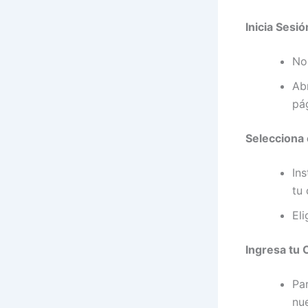
Inicia Sesi
No
Ab
pá
Selecciona 
In
tu 
El
Ingresa tu
Pa
nu