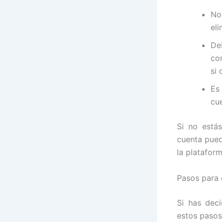
No
el
De
co
si
Es
cu
Si no estás
cuenta pued
la platafor
Pasos para 
Si has dec
estos pasos