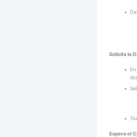
De
Solicita la
En
don
Se
To
Espera el 