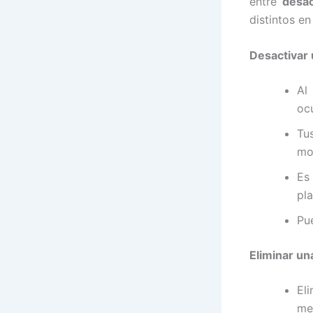
entre
desac
distintos en
Desactivar
Al
oc
Tu
mo
Es
pl
Pu
Eliminar u
El
me