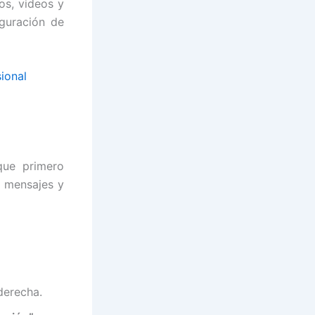
os, videos y
guración de
ional
que primero
, mensajes y
 derecha.