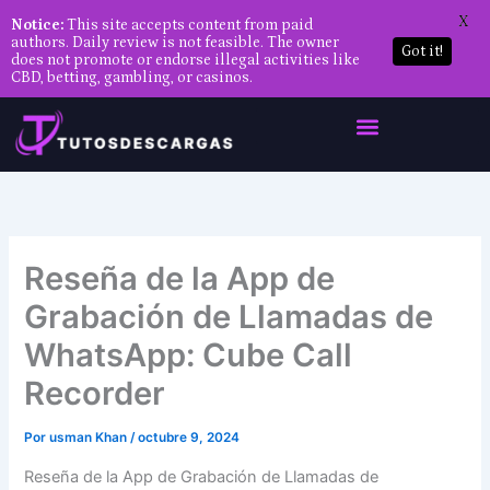
X
Notice:
This site accepts content from paid
authors. Daily review is not feasible. The owner
Got it!
does not promote or endorse illegal activities like
CBD, betting, gambling, or casinos.
Ir
al
contenido
Reseña de la App de
Grabación de Llamadas de
WhatsApp: Cube Call
Recorder
Por
usman Khan
/
octubre 9, 2024
Reseña de la App de Grabación de Llamadas de