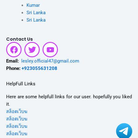
Kumar
Sri Lanka
Sri Lanka
Contact Us
F
T
Y
a
w
o
c
i
u
Email:
lesley.official47@gmail.com
e
t
t
Phone:
+923055631208
b
t
u
o
e
b
HelpFull Links
o
r
e
Here are some helpfull links for our user. hopefully you liked
k
it.
สล็อตเว็บฆ
สล็อตเว็บฆ
สล็อตเว็บฆ
สล็อตเว็บฆ