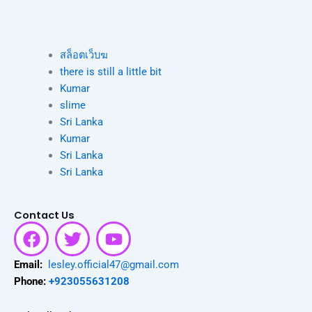
สล็อตเว็บฆ
there is still a little bit
Kumar
slime
Sri Lanka
Kumar
Sri Lanka
Sri Lanka
Contact Us
F
T
Y
a
w
o
c
i
u
Email:
lesley.official47@gmail.com
e
t
t
Phone:
+923055631208
b
t
u