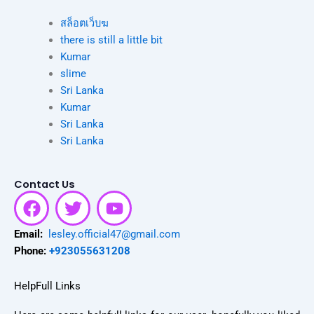
สล็อตเว็บฆ
there is still a little bit
Kumar
slime
Sri Lanka
Kumar
Sri Lanka
Sri Lanka
Contact Us
F
T
Y
a
w
o
c
i
u
Email:
lesley.official47@gmail.com
e
t
t
Phone:
+923055631208
b
t
u
o
e
b
HelpFull Links
o
r
e