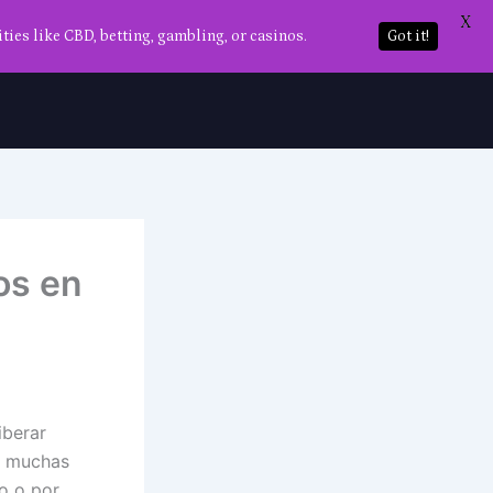
X
ties like CBD, betting, gambling, or casinos.
Got it!
os en
iberar
es muchas
o o por