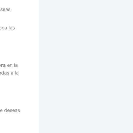
eseas
oca las
era
en la
adas a la
ue deseas