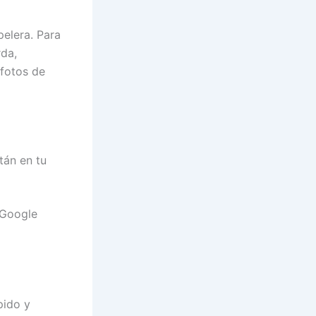
elera. Para
rda,
 fotos de
tán en tu
 Google
pido y