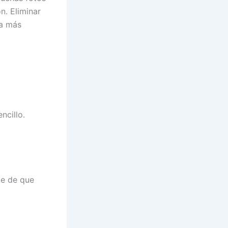
n. Eliminar
ra más
ncillo.
te de que