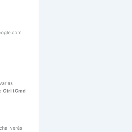
oogle.com.
varias
 o
Ctrl (Cmd
cha, verás