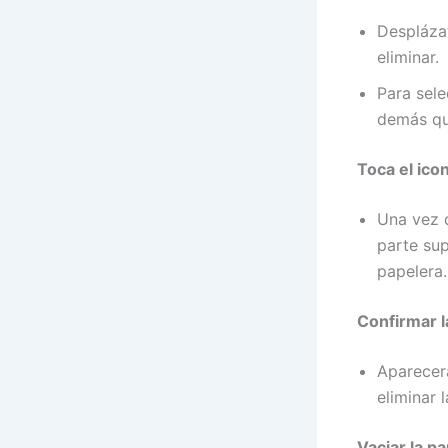
Desplázat
eliminar.
Para sele
demás que
Toca el ico
Una vez 
parte sup
papelera.
Confirmar l
Aparecer
eliminar 
Vaciar la p