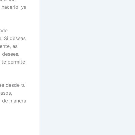
 hacerlo, ya
onde
. Si deseas
ente, es
o desees.
 te permite
ea desde tu
pasos,
 y de manera