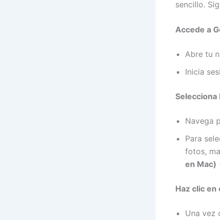
sencillo. S
Accede a G
Abre tu 
Inicia se
Selecciona 
Navega po
Para sele
fotos, ma
en Mac)
Haz clic en 
Una vez q