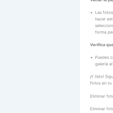
Las fotos
hacer est
seleccio
forma pe
Verifica qu
Puedes c
galería a
¡Y listo! S
Fotos en tu 
Eliminar fo
Eliminar fo