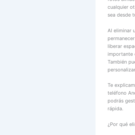
cualquier o
sea desde t
Al eliminar
permanecerá
liberar esp
importante 
También pue
personaliza
Te explicam
teléfono An
podrás gest
rápida.
¿Por qué el