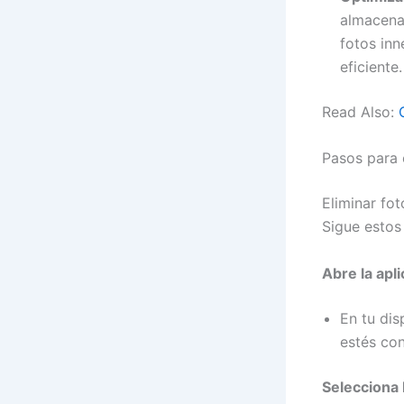
almacenad
fotos in
eficiente.
Read Also:
Pasos para 
Eliminar fo
Sigue estos
Abre la apl
En tu dis
estés co
Selecciona 