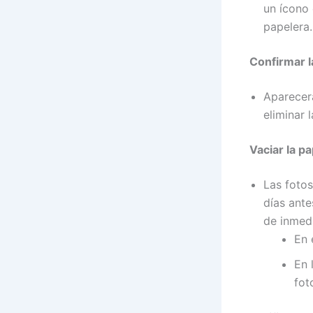
un ícono
papelera.
Confirmar l
Aparecer
eliminar 
Vaciar la p
Las foto
días ante
de inmed
En 
En 
fot