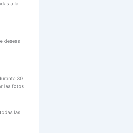
adas a la
ue deseas
durante 30
r las fotos
todas las