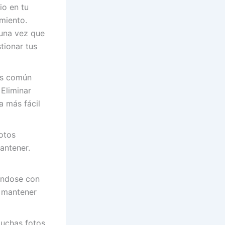
io en tu
miento.
 una vez que
tionar tus
es común
Eliminar
a más fácil
otos
antener.
ándose con
a mantener
muchas fotos