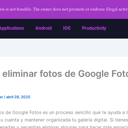
ew is not feasible. The owner does not promote or endorse illegal activi
Applications
Android
IOS
Productivity
eliminar fotos de Google Fot
an
/
abril 28, 2025
tos de Google Fotos es un proceso sencillo que te ayuda a l
tu cuenta y mantener organizada tu galería digital. Si tien
enadas y necesitas eliminar algunas para hacer más espaci