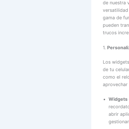
de nuestra 
versatilidad
gama de fun
pueden tran
trucos incre
1.
Personali
Los widgets
de tu celul
como el rel
aprovechar 
Widgets 
recordato
abrir apl
gestionar