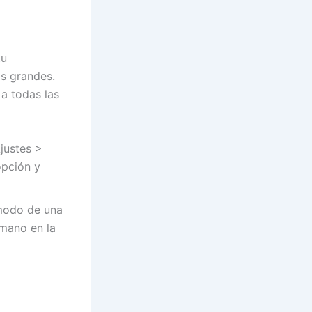
tu
s grandes.
a todas las
Ajustes >
opción y
modo de una
 mano en la