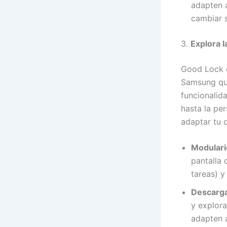
adapten a
cambiar 
3.
Explora 
Good Lock e
Samsung que
funcionalid
hasta la pe
adaptar tu d
Modulari
pantalla 
tareas) y
Descarga
y explora
adapten 