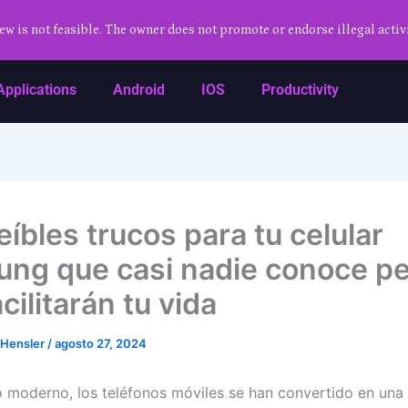
ew is not feasible. The owner does not promote or endorse illegal activi
Applications
Android
IOS
Productivity
eíbles trucos para tu celular
ng que casi nadie conoce p
cilitarán tu vida
 Hensler
/
agosto 27, 2024
 moderno, los teléfonos móviles se han convertido en una