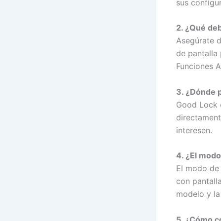
sus configu
2. ¿Qué deb
Asegúrate d
de pantalla 
Funciones A
3. ¿Dónde p
Good Lock e
directament
interesen.
4. ¿El mod
El modo de 
con pantall
modelo y la
5. ¿Cómo co