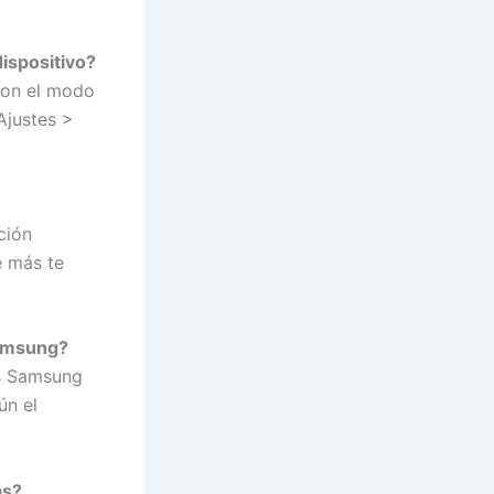
dispositivo?
con el modo
Ajustes >
ción
e más te
Samsung?
os Samsung
ún el
as?