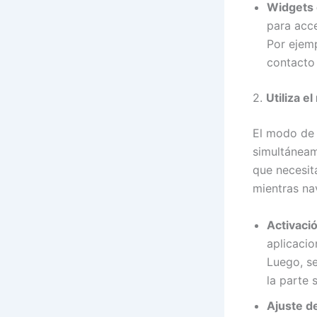
Widgets 
para acce
Por ejemp
contacto 
2.
Utiliza e
El modo de 
simultáneam
que necesit
mientras na
Activació
aplicacio
Luego, se
la parte s
Ajuste d