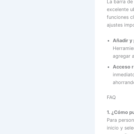
La barra de 
excelente u
funciones c
ajustes imp
Añadir y 
Herramien
agregar a
Acceso r
inmediato
ahorrando
FAQ
1. ¿Cómo pu
Para person
inicio y sel