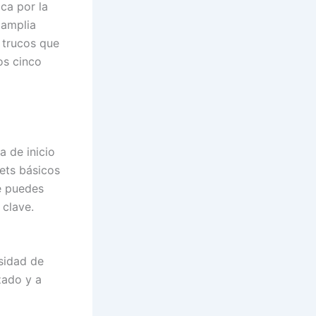
ca por la
 amplia
 trucos que
os cinco
a de inicio
gets básicos
e puedes
 clave.
esidad de
zado y a