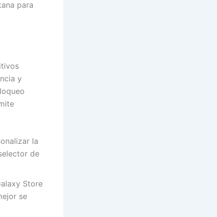
tana para
tivos
ncia y
bloqueo
mite
nalizar la
selector de
alaxy Store
mejor se