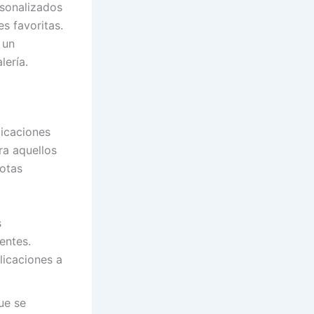
sonalizados
s favoritas.
 un
lería.
licaciones
ra aquellos
notas
s
entes.
licaciones a
ue se