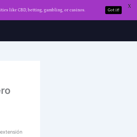
X
ties like CBD, betting, gambling, or casinos.
Got it!
ero
 extensión