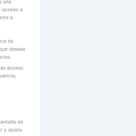
s una
l acceso a
ente a
rra de
 que deseas
cias.
rás acceso
uencia,
antalla de
r y ajusta