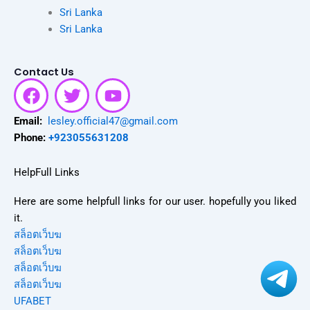
Sri Lanka
Sri Lanka
Contact Us
F
T
Y
a
w
o
c
i
u
Email:
lesley.official47@gmail.com
e
t
t
Phone:
+923055631208
b
t
u
o
e
b
HelpFull Links
o
r
e
Here are some helpfull links for our user. hopefully you liked
k
it.
สล็อตเว็บฆ
สล็อตเว็บฆ
สล็อตเว็บฆ
สล็อตเว็บฆ
UFABET